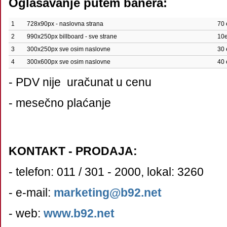
Oglašavanje putem banera:
1
728x90px - naslovna strana
70 
2
990x250px billboard - sve strane
10
3
300x250px sve osim naslovne
30 
4
300x600px sve osim naslovne
40 
- PDV nije uračunat u cenu
- mesečno plaćanje
KONTAKT - PRODAJA:
- telefon:
011 / 301 - 2000, lokal: 3260
- e-mail:
marketing@b92.net
- web:
www.b92.net