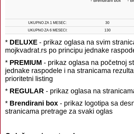
- Brendirani box
- B
UKUPNO ZA 1 MESEC:
30
UKUPNO ZA 6 MESECI:
130
*
DELUXE
- prikaz oglasa na svim strani
mojkvadrat.rs po principu jednake raspod
*
PREMIUM
- prikaz oglasa na početnoj st
jednake raspodele i na stranicama rezulta
prioritetni listing
*
REGULAR
- prikaz oglasa na stranicama
*
Brendirani box
- prikaz logotipa sa des
stranicama pretrage za svaki oglas