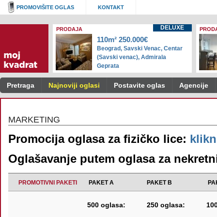
PROMOVIŠITE OGLAS
KONTAKT
DELUXE
PRODAJA
PROD
110m² 250.000€
Beograd, Savski Venac, Centar
(Savski venac), Admirala
Geprata
Pretraga
Najnoviji oglasi
Postavite oglas
Agencije
MARKETING
Promocija oglasa za fizičko lice:
klik
Oglašavanje putem oglasa za nekretn
PROMOTIVNI PAKETI
PAKET A
PAKET B
PA
500 oglasa:
250 oglasa:
100