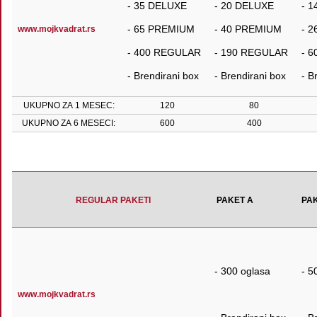
- 35 DELUXE
- 20 DELUXE
- 
- 65 PREMIUM
- 40 PREMIUM
- 
www.mojkvadrat.rs
- 400 REGULAR
- 190 REGULAR
- 
- Brendirani box
- Brendirani box
- B
UKUPNO ZA 1 MESEC:
120
80
UKUPNO ZA 6 MESECI:
600
400
REGULAR PAKETI
PAKET A
PA
- 300 oglasa
- 5
www.mojkvadrat.rs