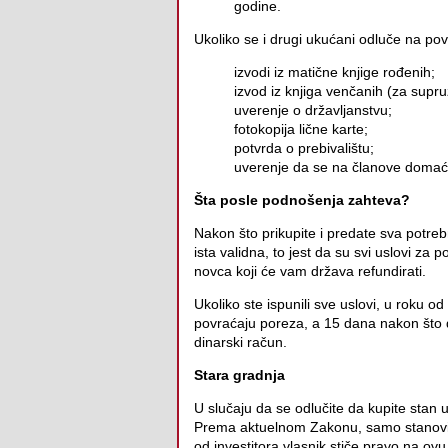
godine.
Ukoliko se i drugi ukućani odluče na povra
izvodi iz matične knjige rođenih;
izvod iz knjiga venčanih (za supru
uverenje o državljanstvu;
fotokopija lične karte;
potvrda o prebivalištu;
uverenje da se na članove domaći
Šta posle podnošenja zahteva?
Nakon što prikupite i predate sva potre
ista validna, to jest da su svi uslovi za
novca koji će vam država refundirati.
Ukoliko ste ispunili sve uslovi, u roku 
povraćaju poreza, a 15 dana nakon što 
dinarski račun.
Stara gradnja
U slučaju da se odlučite da kupite stan 
Prema aktuelnom Zakonu, samo stanovi u
od investitora vlasnik stiče pravo na ovu