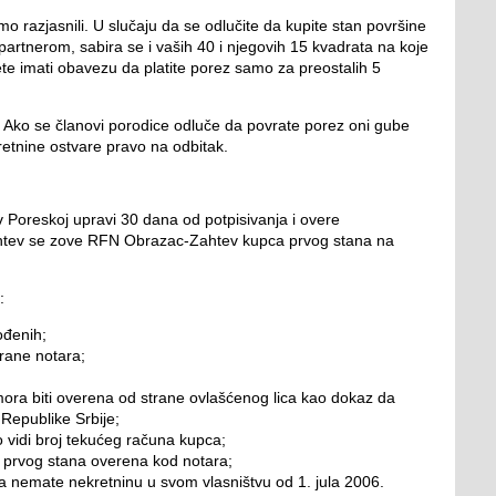
 razjasnili. U slučaju da se odlučite da kupite stan površine
 partnerom, sabira se i vaših 40 i njegovih 15 kvadrata na koje
ete imati obavezu da platite porez samo za preostalih 5
a. Ako se članovi porodice odluče da povrate porez oni gube
retnine ostvare pravo na odbitak.
oreskoj upravi 30 dana od potpisivanja i overe
htev se zove RFN Obrazac-Zahtev kupca prvog stana na
:
ođenih;
rane notara;
 mora biti overena od strane ovlašćenog lica kao dokaz da
i Republike Srbije;
no vidi broj tekućeg računa kupca;
i prvog stana overena kod notara;
 nemate nekretninu u svom vlasništvu od 1. jula 2006.