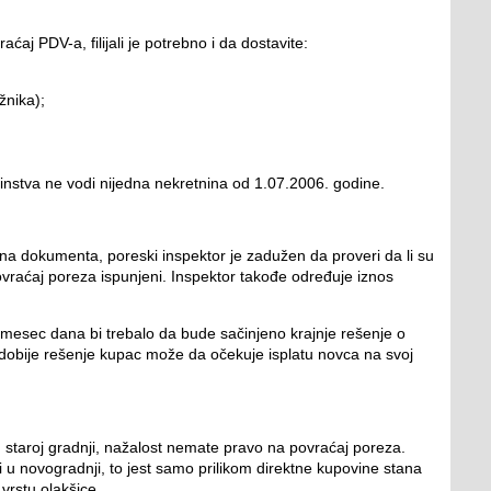
ćaj PDV-a, filijali je potrebno i da dostavite:
žnika);
nstva ne vodi nijedna nekretnina od 1.07.2006. godine.
bna dokumenta, poreski inspektor je zadužen da proveri da li su
 povraćaj poreza ispunjeni. Inspektor takođe određuje iznos
od mesec dana bi trebalo da bude sačinjeno krajnje rešenje o
dobije rešenje kupac može da očekuje isplatu novca na svoj
u staroj gradnji, nažalost nemate pravo na povraćaj poreza.
 novogradnji, to jest samo prilikom direktne kupovine stana
 vrstu olakšice.