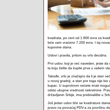
kvadrata, po ceni od 1.800 evra za kvad
biće vam vraćeno 7.200 evra. I taj novac 
kupovine stana.
Uslovi i pravila, pritom su vrlo decidna.
Prvi uslov, koji je već naveden, jeste da
ta koju želite da kupite prva u vašem vla
Takođe, vrlo je značajno da li je stan već
u novoj gradnji, a stan pre toga nije bi
kupac. U suprotnom nećete imati mogućn
odsto ukupne vrednosti nekretnine. Prav
državljanin Srbije, ima prebivalište u S
Još jedan uslov tiče se kvadrature stan
pravo na povraćaj PDV-a za površinu do