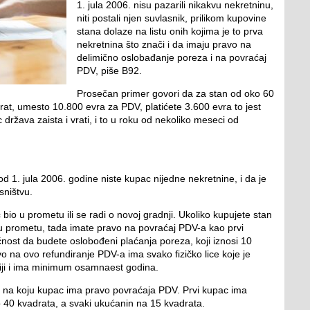
1. jula 2006. nisu pazarili nikakvu nekretninu,
niti postali njen suvlasnik, prilikom kupovine
stana dolaze na listu onih kojima je to prva
nekretnina što znači i da imaju pravo na
delimično oslobađanje poreza i na povraćaj
PDV, piše B92.
Prosečan primer govori da za stan od oko 60
rat, umesto 10.800 evra za PDV, platićete 3.600 evra to jest
država zaista i vrati, i to u roku od nekoliko meseci od
 od 1. jula 2006. godine niste kupac nijedne nekretnine, i da je
sništvu.
 bio u prometu ili se radi o novoj gradnji. Ukoliko kupujete stan
o u prometu, tada imate pravo na povraćaj PDV-a kao prvi
ost da budete oslobođeni plaćanja poreza, koji iznosi 10
o na ovo refundiranje PDV-a ima svako fizičko lice koje je
rbiji i ima minimum osamnaest godina.
a na koju kupac ima pravo povraćaja PDV. Prvi kupac ima
 40 kvadrata, a svaki ukućanin na 15 kvadrata.