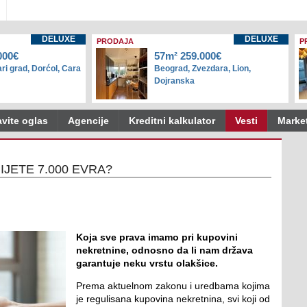
DELUXE
DELUXE
PRODAJA
P
000€
57m² 259.000€
ri grad, Dorćol, Cara
Beograd, Zvezdara, Lion,
Dojranska
vite oglas
Agencije
Kreditni kalkulator
Vesti
Marke
IJETE 7.000 EVRA?
Koja sve prava imamo pri kupovini
nekretnine, odnosno da li nam država
garantuje neku vrstu olakšice.
Prema aktuelnom zakonu i uredbama kojima
je regulisana kupovina nekretnina, svi koji od