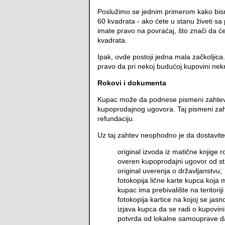
Poslužimo se jednim primerom kako bismo
60 kvadrata - ako ćete u stanu živeti sa
imate pravo na povraćaj, što znači da ć
kvadrata.
Ipak, ovde postoji jedna mala začkoljic
pravo da pri nekoj budućoj kupovini nek
Rokovi i dokumenta
Kupac može da podnese pismeni zahtev P
kupoprodajnog ugovora. Taj pismeni za
refundaciju.
Uz taj zahtev neophodno je da dostavite
original izvoda iz matične knjige r
overen kupoprodajni ugovor od st
original uverenja o državljanstvu;
fotokopija lične karte kupca koja
kupac ima prebivalište na teritorij
fotokopija kartice na kojoj se jas
izjava kupca da se radi o kupovin
potvrda od lokalne samouprave da